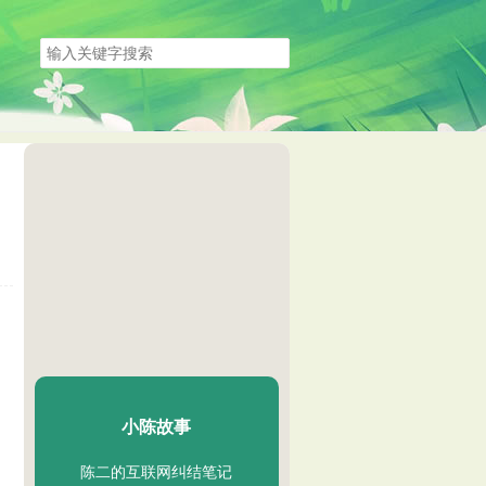
搜
索
关
键
字
陈二Chenèr
小陈故事
陈二的互联网纠结笔记