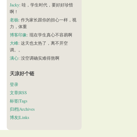
Jacky
: 哇，学生时代，要好好珍惜
啊！
老杨
: 作为家长跟你的担心一样，视
力，体重
博客印象
: 现在学生真心不容易啊
大峰
: 这天也太热了，离不开空
调。。
满心
: 没空调确实难得熬啊
天凉好个链
登录
文章|RSS
标签|Tags
归档|Archives
博友|Links