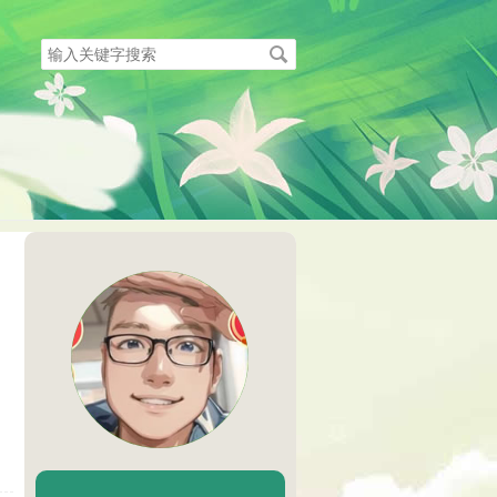
搜
索
关
键
字
陈二Chenèr