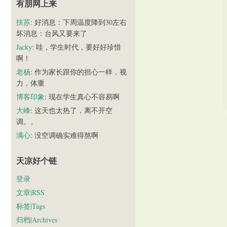
有朋网上来
扶苏
: 好消息：下周温度降到30左右
坏消息：台风又要来了
Jacky
: 哇，学生时代，要好好珍惜
啊！
老杨
: 作为家长跟你的担心一样，视
力，体重
博客印象
: 现在学生真心不容易啊
大峰
: 这天也太热了，离不开空
调。。
满心
: 没空调确实难得熬啊
天凉好个链
登录
文章|RSS
标签|Tags
归档|Archives