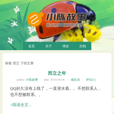
首页
关于
博友
归档
标签 而立 下的文章
而立之年
author:
小陈故事
date:
2010-06-06
咸扯淡
评论[1]
QQ好久没有上线了，一直潜水着。。不想联系人，
也不想被联系。。
»阅读全文...