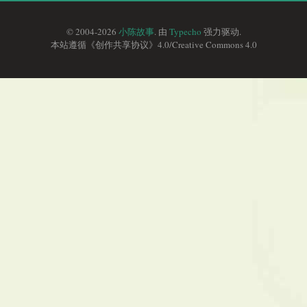
© 2004-2026
小陈故事
. 由
Typecho
强力驱动.
本站遵循《
创作共享协议
》4.0/
Creative Commons 4.0