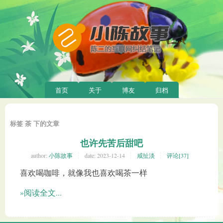
首页
关于
博友
归档
标签 茶 下的文章
也许先苦后甜吧
author:
小陈故事
date:
2023-12-14
咸扯淡
评论[37]
喜欢喝咖啡，就像我也喜欢喝茶一样
»阅读全文...