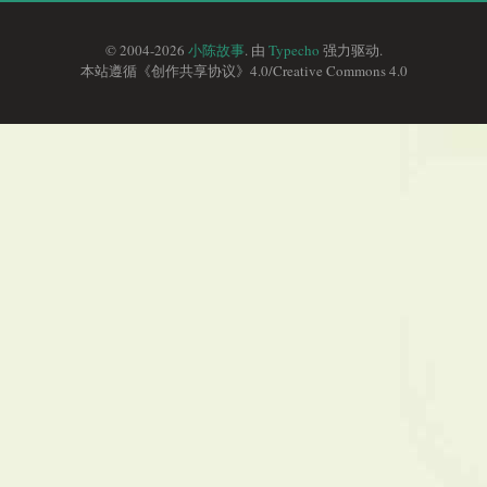
© 2004-2026
小陈故事
. 由
Typecho
强力驱动.
本站遵循《
创作共享协议
》4.0/
Creative Commons 4.0