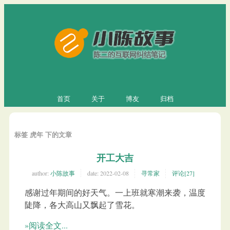
首页
关于
博友
归档
标签 虎年 下的文章
开工大吉
author:
小陈故事
date:
2022-02-08
寻常家
评论[27]
感谢过年期间的好天气。一上班就寒潮来袭，温度
陡降，各大高山又飘起了雪花。
»阅读全文...