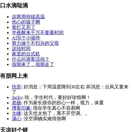
口水滴哒滴
这两周持续高温
伤心的孩子啊
黄灯又亮了
半夜醒来千万不要看时间
AI写个小插件
努力做个不扫兴的父母
这段时间
家里的台式机
什么叫请客活动？
假期来了，假期走了
有朋网上来
扶苏
: 好消息：下周温度降到30左右 坏消息：台风又要来
了
Jacky
: 哇，学生时代，要好好珍惜啊！
老杨
: 作为家长跟你的担心一样，视力，体重
博客印象
: 现在学生真心不容易啊
大峰
: 这天也太热了，离不开空调。。
满心
: 没空调确实难得熬啊
天凉好个链