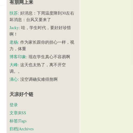
有朋网上来
扶苏
: 好消息：下周温度降到30左右
坏消息：台风又要来了
Jacky
: 哇，学生时代，要好好珍惜
啊！
老杨
: 作为家长跟你的担心一样，视
力，体重
博客印象
: 现在学生真心不容易啊
大峰
: 这天也太热了，离不开空
调。。
满心
: 没空调确实难得熬啊
天凉好个链
登录
文章|RSS
标签|Tags
归档|Archives