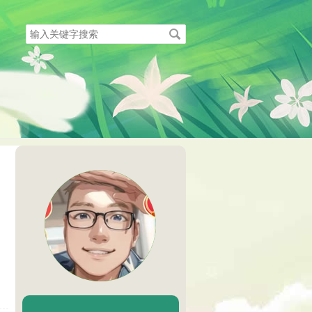
搜
索
关
键
字
陈二Chenèr