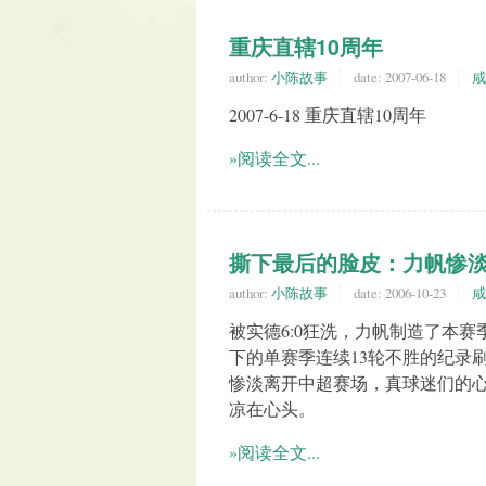
重庆直辖10周年
author:
小陈故事
date:
2007-06-18
咸
2007-6-18 重庆直辖10周年
»阅读全文...
撕下最后的脸皮：力帆惨
author:
小陈故事
date:
2006-10-23
咸
被实德6:0狂洗，力帆制造了本赛
下的单赛季连续13轮不胜的纪录
惨淡离开中超赛场，真球迷们的
凉在心头。
»阅读全文...