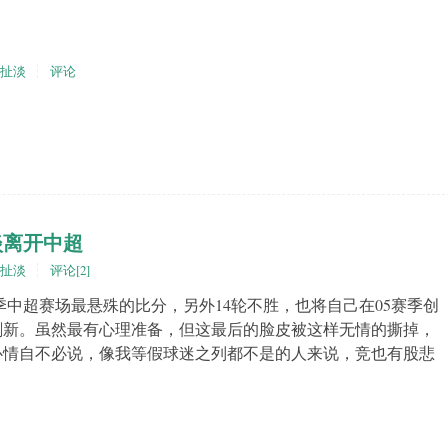
扯淡
评论
淡离开中超
扯淡
评论[2]
季中超赛场最悬殊的比分，另外14轮不胜，也将自己在05赛季创
刷新。虽然最有心理准备，但这最后的脸皮被这样无情的撕掉，
心情自不必说，像我等假球迷之列都不是的人来说，竞也有股悲