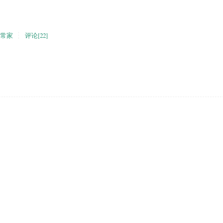
常家
评论[22]