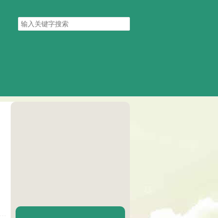
搜
索
关
键
字
陈二Chenèr