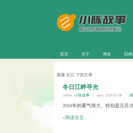
首页
关于
博友
归档
标签 长江 下的文章
冬日江畔寻光
author:
小陈故事
date:
2024-01-09
咸
2024年的雾气很大。特别是元
»阅读全文...