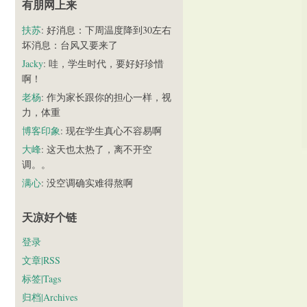
有朋网上来
扶苏
: 好消息：下周温度降到30左右
坏消息：台风又要来了
Jacky
: 哇，学生时代，要好好珍惜
啊！
老杨
: 作为家长跟你的担心一样，视
力，体重
博客印象
: 现在学生真心不容易啊
大峰
: 这天也太热了，离不开空
调。。
满心
: 没空调确实难得熬啊
天凉好个链
登录
文章|RSS
标签|Tags
归档|Archives