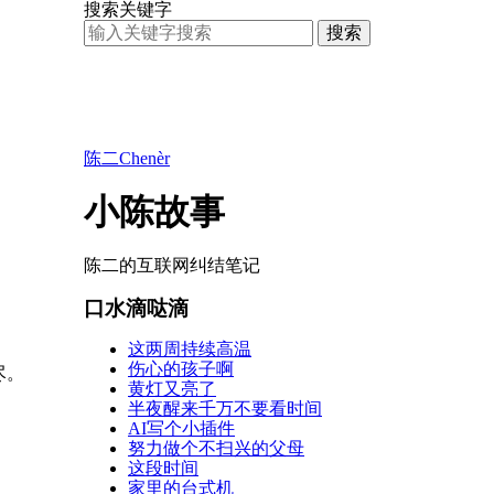
搜索关键字
搜索
陈二Chenèr
小陈故事
陈二的互联网纠结笔记
口水滴哒滴
这两周持续高温
伤心的孩子啊
尽。
黄灯又亮了
半夜醒来千万不要看时间
AI写个小插件
努力做个不扫兴的父母
这段时间
家里的台式机