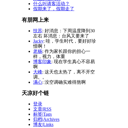
什么叫请客活动？
假期来了，假期走了
有朋网上来
扶苏
: 好消息：下周温度降到30
左右 坏消息：台风又要来了
Jacky
: 哇，学生时代，要好好珍
惜啊！
老杨
: 作为家长跟你的担心一
样，视力，体重
博客印象
: 现在学生真心不容易
啊
大峰
: 这天也太热了，离不开空
调。。
满心
: 没空调确实难得熬啊
天凉好个链
登录
文章|RSS
标签|Tags
归档|Archives
博友|Links