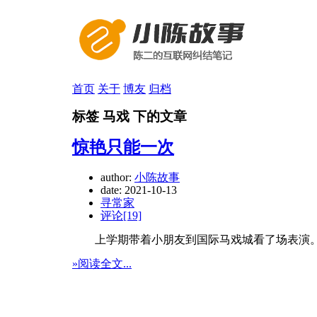
首页
关于
博友
归档
标签 马戏 下的文章
惊艳只能一次
author:
小陈故事
date:
2021-10-13
寻常家
评论[19]
上学期带着小朋友到国际马戏城看了场表演。
»阅读全文...