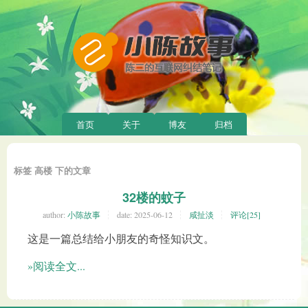
首页
关于
博友
归档
标签 高楼 下的文章
32楼的蚊子
author:
小陈故事
date:
2025-06-12
咸扯淡
评论[25]
这是一篇总结给小朋友的奇怪知识文。
»阅读全文...