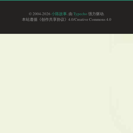
© 2004-2026
小陈故事
. 由
Typecho
强力驱动.
本站遵循《
创作共享协议
》4.0/
Creative Commons 4.0