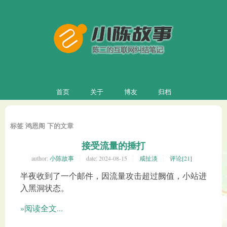
首页
关于
博友
归档
标签 鸿恩阁 下的文章
接受流量的捶打
author:
小陈故事
date:
2024-08-15
咸扯淡
评论[21]
半夜收到了一个邮件，因流量攻击超过阙值，小站进
入黑洞状态。
»阅读全文...