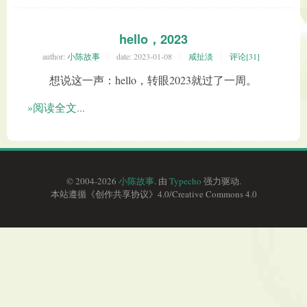
hello，2023
author:
小陈故事
date:
2023-01-08
咸扯淡
评论[31]
想说这一声：hello，转眼2023就过了一周。
»阅读全文...
© 2004-2026
小陈故事
. 由
Typecho
强力驱动.
本站遵循《
创作共享协议
》4.0/
Creative Commons 4.0