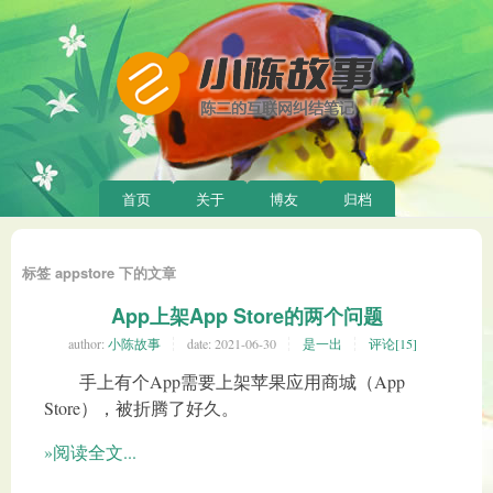
首页
关于
博友
归档
标签 appstore 下的文章
App上架App Store的两个问题
author:
小陈故事
date:
2021-06-30
是一出
评论[15]
手上有个App需要上架苹果应用商城（App
Store），被折腾了好久。
»阅读全文...