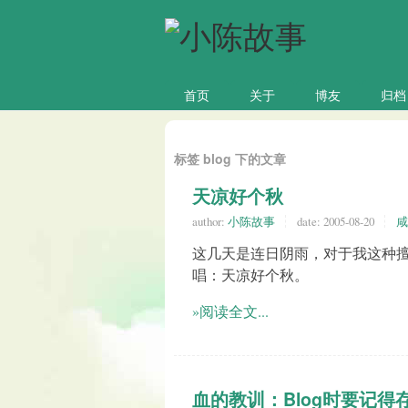
首页
关于
博友
归档
标签 blog 下的文章
天凉好个秋
author:
小陈故事
date:
2005-08-20
咸
这几天是连日阴雨，对于我这种
唱：天凉好个秋。
»阅读全文...
血的教训：Blog时要记得