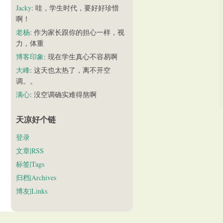
Jacky
: 哇，学生时代，要好好珍惜
啊！
老杨
: 作为家长跟你的担心一样，视
力，体重
博客印象
: 现在学生真心不容易啊
大峰
: 这天也太热了，离不开空
调。。
满心
: 没空调确实难得熬啊
天凉好个链
登录
文章|RSS
标签|Tags
归档|Archives
博友|Links