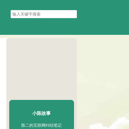
搜
索
关
键
字
陈二Chenèr
小陈故事
陈二的互联网纠结笔记