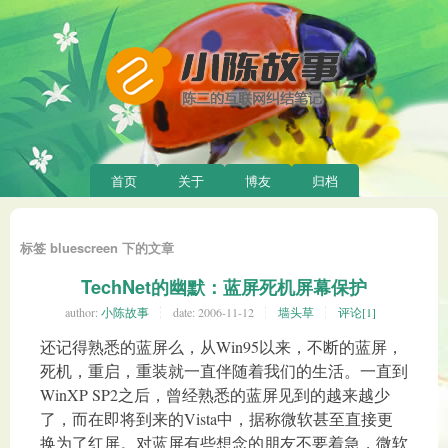
首页
关于
博友
归档
标签 bluescreen 下的文章
TechNet的幽默：蓝屏死机屏幕保护
author:
小陈故事
date:
2006-11-12
墙头草
评论[1]
还记得熟悉的蓝屏么，从Win95以来，不断的蓝屏，
死机，重启，重装就一直伴随着我们的生活。一直到
WinXP SP2之后，曾经熟悉的蓝屏见到的越来越少
了，而在即将到来的Vista中，据称微软甚至直接更
换为了红屏。对蓝屏有些想念的朋友不要着急，微软