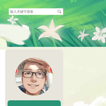
搜
索
关
键
字
陈二Chenèr