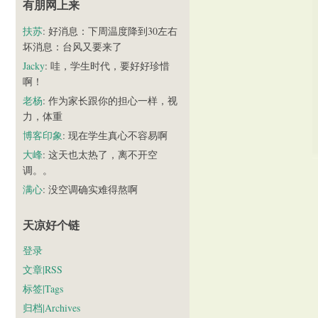
有朋网上来
扶苏
: 好消息：下周温度降到30左右
坏消息：台风又要来了
Jacky
: 哇，学生时代，要好好珍惜
啊！
老杨
: 作为家长跟你的担心一样，视
力，体重
博客印象
: 现在学生真心不容易啊
大峰
: 这天也太热了，离不开空
调。。
满心
: 没空调确实难得熬啊
天凉好个链
登录
文章|RSS
标签|Tags
归档|Archives