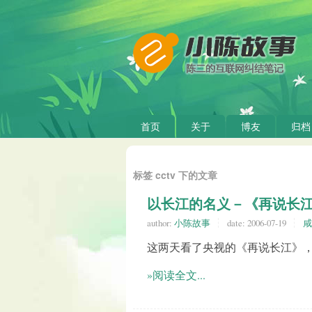
首页
关于
博友
归档
标签 cctv 下的文章
以长江的名义－《再说长
author:
小陈故事
date:
2006-07-19
咸
这两天看了央视的《再说长江》
»阅读全文...