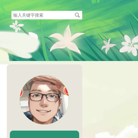
搜
索
关
键
字
陈二Chenèr