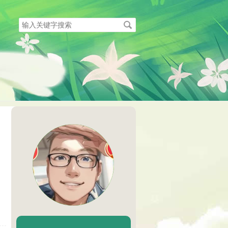
搜
索
关
键
字
陈二Chenèr