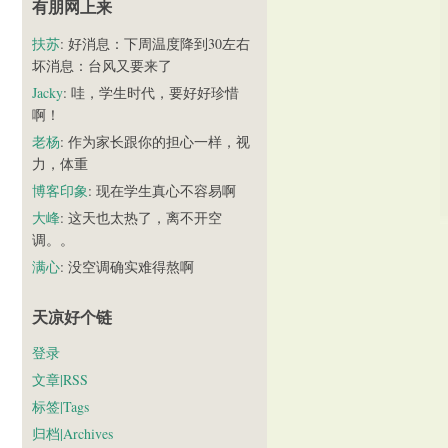
有朋网上来
扶苏
: 好消息：下周温度降到30左右
坏消息：台风又要来了
Jacky
: 哇，学生时代，要好好珍惜
啊！
老杨
: 作为家长跟你的担心一样，视
力，体重
博客印象
: 现在学生真心不容易啊
大峰
: 这天也太热了，离不开空
调。。
满心
: 没空调确实难得熬啊
天凉好个链
登录
文章|RSS
标签|Tags
归档|Archives