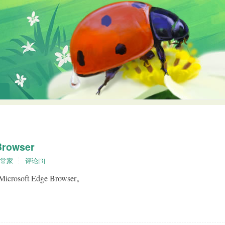
Browser
常家
评论[3]
soft Edge Browser。