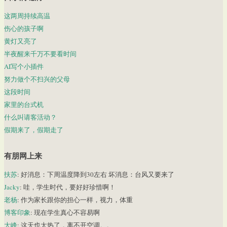
这两周持续高温
伤心的孩子啊
黄灯又亮了
半夜醒来千万不要看时间
AI写个小插件
努力做个不扫兴的父母
这段时间
家里的台式机
什么叫请客活动？
假期来了，假期走了
有朋网上来
扶苏
: 好消息：下周温度降到30左右 坏消息：台风又要来了
Jacky
: 哇，学生时代，要好好珍惜啊！
老杨
: 作为家长跟你的担心一样，视力，体重
博客印象
: 现在学生真心不容易啊
大峰
: 这天也太热了，离不开空调。。