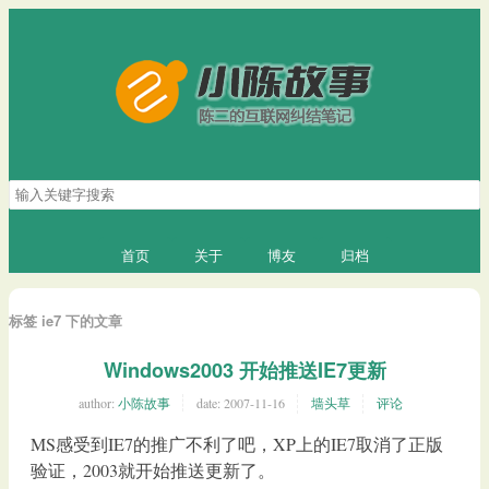
搜
索
关
键
首页
关于
博友
归档
字
标签 ie7 下的文章
Windows2003 开始推送IE7更新
author:
小陈故事
date:
2007-11-16
墙头草
评论
MS感受到IE7的推广不利了吧，XP上的IE7取消了正版
验证，2003就开始推送更新了。