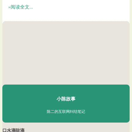
»阅读全文...
陈二Chenèr
小陈故事
陈二的互联网纠结笔记
口水滴哒滴