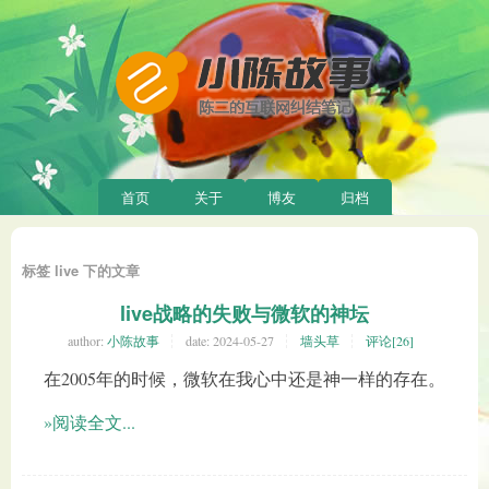
首页
关于
博友
归档
标签 live 下的文章
live战略的失败与微软的神坛
author:
小陈故事
date:
2024-05-27
墙头草
评论[26]
在2005年的时候，微软在我心中还是神一样的存在。
»阅读全文...