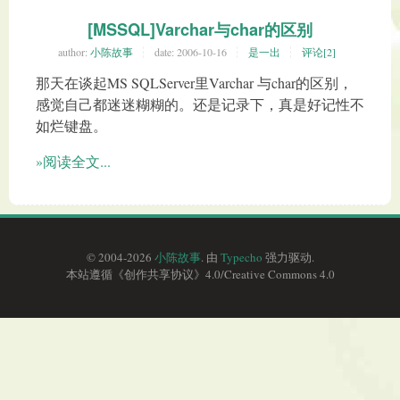
[MSSQL]Varchar与char的区别
author:
小陈故事
date:
2006-10-16
是一出
评论[2]
那天在谈起MS SQLServer里Varchar 与char的区别，
感觉自己都迷迷糊糊的。还是记录下，真是好记性不
如烂键盘。
»阅读全文...
© 2004-2026
小陈故事
. 由
Typecho
强力驱动.
本站遵循《
创作共享协议
》4.0/
Creative Commons 4.0