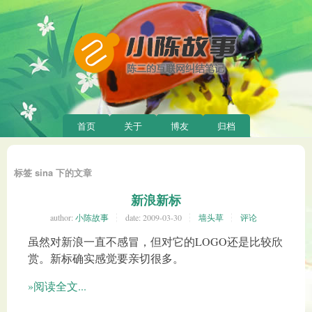
首页
关于
博友
归档
标签 sina 下的文章
新浪新标
author:
小陈故事
date:
2009-03-30
墙头草
评论
虽然对新浪一直不感冒，但对它的LOGO还是比较欣
赏。新标确实感觉要亲切很多。
»阅读全文...