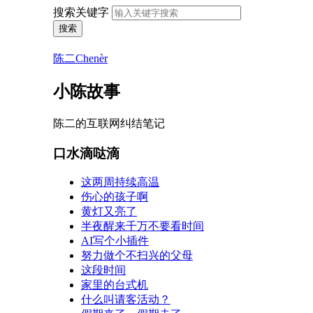
搜索关键字
搜索
陈二Chenèr
小陈故事
陈二的互联网纠结笔记
口水滴哒滴
这两周持续高温
伤心的孩子啊
黄灯又亮了
半夜醒来千万不要看时间
AI写个小插件
努力做个不扫兴的父母
这段时间
家里的台式机
什么叫请客活动？