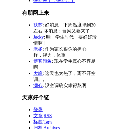
假期来了，假期走了
有朋网上来
扶苏
: 好消息：下周温度降到30
左右 坏消息：台风又要来了
Jacky
: 哇，学生时代，要好好珍
惜啊！
老杨
: 作为家长跟你的担心一
样，视力，体重
博客印象
: 现在学生真心不容易
啊
大峰
: 这天也太热了，离不开空
调。。
满心
: 没空调确实难得熬啊
天凉好个链
登录
文章|RSS
标签|Tags
归档|Archives