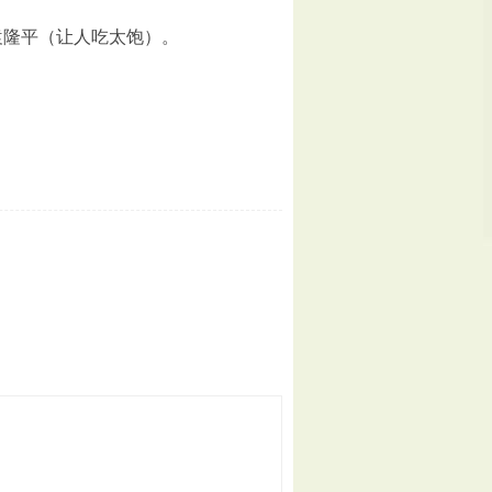
袁隆平（让人吃太饱）。