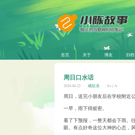
首页
关于
博友
归档
周日口水话
2024-04-22
咸扯淡
A+
|
A-
周日，送完小朋友后在学校附近
一早，雨下得挺密。
看了下预报，一整天都会下雨。
眼。有点好奇这位大神的心态，