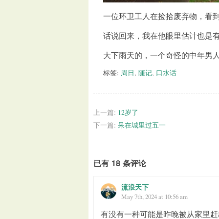
一位环卫工人在捡拾废弃物，看
话说回来，我在他眼里估计也是
大下雨天的，一个奇怪的中年男
标签:
周日
,
随记
,
口水话
上一篇:
12岁了
下一篇:
呆在城里过五一
已有 18 条评论
流浪天下
May 7th, 2024 at 10:56 am
有没有一种可能是昨晚被从家里赶