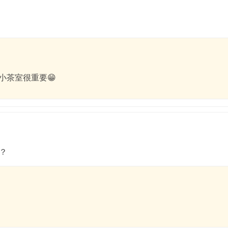
小茶室很重要😁
？