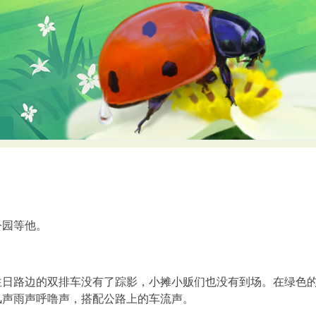
公园等他。
往日路边的双排车没有了踪影，小摊小贩们也没有到场。在绿色
风声雨声呼噜声，搭配公路上的车流声。