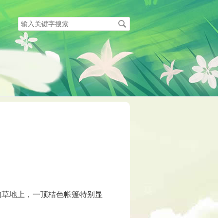
搜
索
关
键
字
的草地上，一顶桔色帐篷特别显