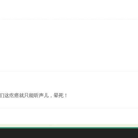
们这疙瘩就只能听声儿，晕死！