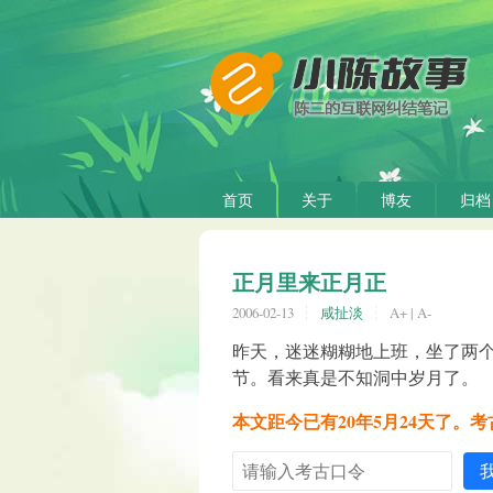
首页
关于
博友
归档
正月里来正月正
2006-02-13
咸扯淡
A+
|
A-
昨天，迷迷糊糊地上班，坐了两
节。看来真是不知洞中岁月了。
本文距今已有20年5月24天了。