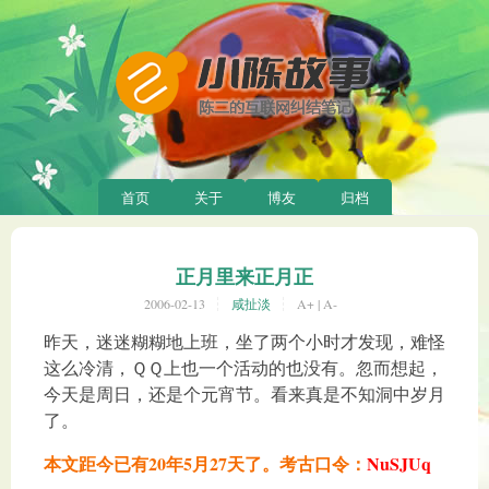
首页
关于
博友
归档
正月里来正月正
2006-02-13
咸扯淡
A+
|
A-
昨天，迷迷糊糊地上班，坐了两个小时才发现，难怪
这么冷清，ＱＱ上也一个活动的也没有。忽而想起，
今天是周日，还是个元宵节。看来真是不知洞中岁月
了。
本文距今已有20年5月27天了。考古口令：
NuSJUq