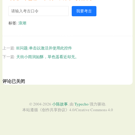
我要考古
标签:
浪潮
上一篇:
IE问题:单击以激活并使用此控件
下一篇:
天街小雨润如酥，草色遥看近却无。
评论已关闭
© 2004-2026
小陈故事
. 由
Typecho
强力驱动.
本站遵循《
创作共享协议
》4.0/
Creative Commons 4.0