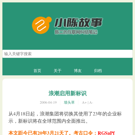
搜
索
关
键
首页
关于
博友
归档
字
浪潮启用新标识
2006-04-19
墙头草
A+
|
A-
从4月18日起，浪潮集团将切换其使用了23年的企业标
示，新标识将在全球范围内全面推出。
本文距今已有20年3月21天了。考古口令：
RGSaPf