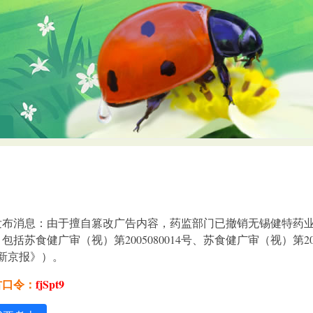
布消息：由于擅自篡改广告内容，药监部门已撤销无锡健特药业
苏食健广审（视）第2005080014号、苏食健广审（视）第2006
《新京报》）。
古口令：
fjSpt9