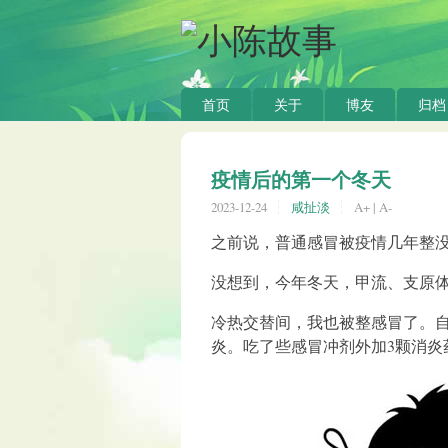
首页
关于
博友
归档
疫情后的第一个冬天
2023-12-24
咸扯淡
A+
|
A-
之前说，普通感冒被疫情几年整
没想到，今年冬天，甲流、支原
冷热交替间，我也被整感冒了。
炎。吃了些感冒冲剂外加3颗消炎