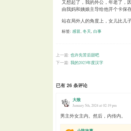
又想起了，我的外公，年老了，
由我妈和姨娘主导给他开个卡保
站在局外人的角度上，女儿比儿
标签:
感冒
,
冬天
,
白事
上一篇:
也许先苦后甜吧
下一篇:
我的2023年度汉字
已有 26 条评论
大致
January 5th, 2024 at 02:19 pm
男主外女主内。然后，内传内。
小陈故事