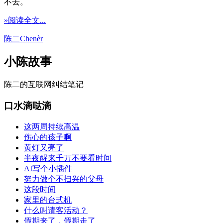
不去。
»阅读全文...
陈二Chenèr
小陈故事
陈二的互联网纠结笔记
口水滴哒滴
这两周持续高温
伤心的孩子啊
黄灯又亮了
半夜醒来千万不要看时间
AI写个小插件
努力做个不扫兴的父母
这段时间
家里的台式机
什么叫请客活动？
假期来了，假期走了