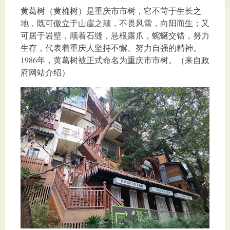
黄葛树（黄桷树）是重庆市市树，它不苛于生长之
地，既可傲立于山崖之颠，不畏风雪，向阳而生；又
可居于岩壁，顺着石缝，悬根露爪，蜿蜒交错，努力
生存，代表着重庆人坚持不懈、努力自强的精神。
1986年，黄葛树被正式命名为重庆市市树。（来自政
府网站介绍）