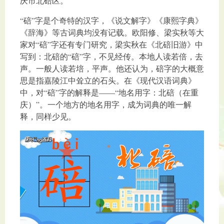
庆市北碚区。
“碚”字是个奇特的汉字，《说文解字》《康熙字典》
《辞海》等古词典均没有记载。欧阳修、梁实秋等大
家对“碚”字还有专门研究，梁实秋在《北碚旧游》中
写到：北碚的“碚”字，不见经传。本地人读若倍，去
声。一般人读若培，平声。他还认为，碚字的大概意
思是指嘉陵江中耸立的石头。在《现代汉语词典》
中，对“碚”字的解释是——“地名用字：北碚（在重
庆）”。一个地方的地名用字，成为词典的唯一解
释，同样少见。