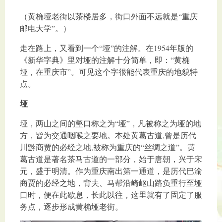
（黄桷垭老街以茶楼居多，街口外面不远就是“重庆
邮电大学”。）
走在路上，又看到一个“垭”的注解。在1954年版的
《新华字典》里对垭的注解十分简单，即：“黄桷
垭，在重庆市”。可见这个字很能代表重庆的地貌特
点。
垭
垭，两山之间的壑口称之为“垭”，凡被称之为垭的地
方，皆为交通咽喉之要地。本处黄葛古道,曾是历代
川黔商贾的必经之地,被称为重庆的“丝绸之道”。黄
葛古道是著名茶马古道的一部分，始于唐朝，兴于宋
元，盛于明清。作为重庆南出第一通道，是历代巴渝
商贾的必经之地，背夫、马帮沿崎岖山路负重行至垭
口时，便在此歇息，长此以往，这里就有了固定了服
务点，逐步形成黄桷垭老街。