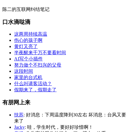
陈二的互联网纠结笔记
口水滴哒滴
这两周持续高温
伤心的孩子啊
黄灯又亮了
半夜醒来千万不要看时间
AI写个小插件
努力做个不扫兴的父母
这段时间
家里的台式机
什么叫请客活动？
假期来了，假期走了
有朋网上来
扶苏
: 好消息：下周温度降到30左右 坏消息：台风又要
来了
Jacky
: 哇，学生时代，要好好珍惜啊！