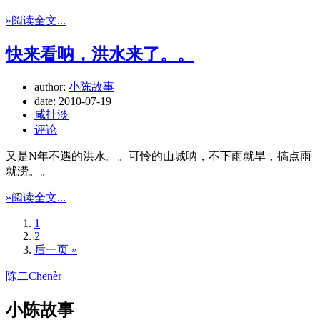
»阅读全文...
快来看呐，洪水来了。。
author:
小陈故事
date:
2010-07-19
咸扯淡
评论
又是N年不遇的洪水。。可怜的山城呐，不下雨就旱，搞点雨
就涝。。
»阅读全文...
1
2
后一页 »
陈二Chenèr
小陈故事