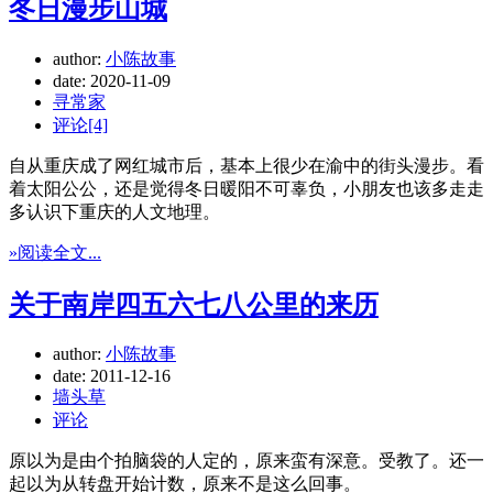
冬日漫步山城
author:
小陈故事
date:
2020-11-09
寻常家
评论[4]
自从重庆成了网红城市后，基本上很少在渝中的街头漫步。看
着太阳公公，还是觉得冬日暖阳不可辜负，小朋友也该多走走
多认识下重庆的人文地理。
»阅读全文...
关于南岸四五六七八公里的来历
author:
小陈故事
date:
2011-12-16
墙头草
评论
原以为是由个拍脑袋的人定的，原来蛮有深意。受教了。还一
起以为从转盘开始计数，原来不是这么回事。