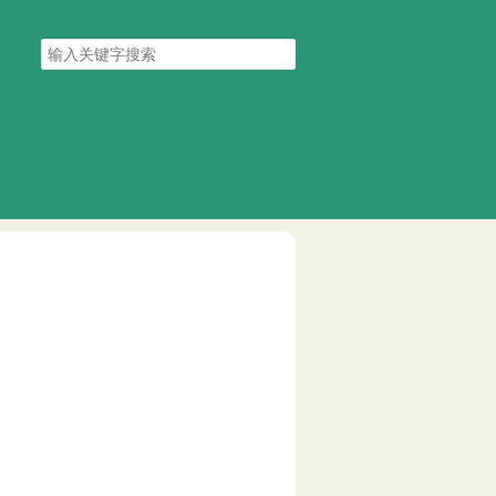
搜
索
关
键
字