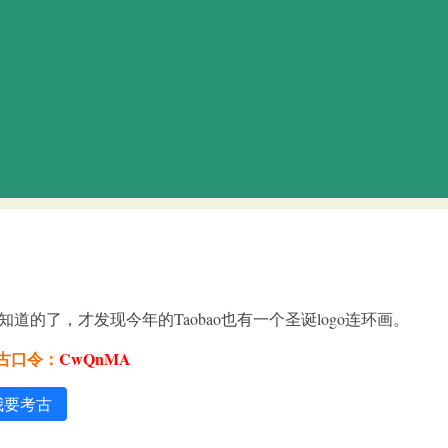
家都知道的了，才发现今年的Taobao也有一个圣诞logo连环画。
考古口令：
CwQnMA
我要考古