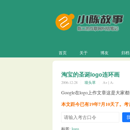
首页
关于
博友
归档
淘宝的圣诞logo连环画
2006-12-28
墙头草
A+
|
A-
Google在logo上作文章这是大
本文距今已有19年7月10天了。
标签:
logo