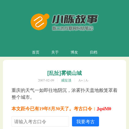
首页
关于
博友
归档
[乱扯]雾锁山城
2007-02-09
咸扯淡
A+
|
A-
重庆的天气一如即往地阴沉，浓雾扑天盖地般笼罩着
整个城市。
本文距今已有19年5月30天了。考古口令：
JqsiM0
我要考古