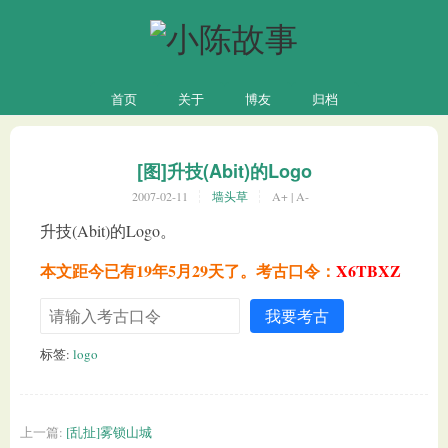
首页
关于
博友
归档
[图]升技(Abit)的Logo
2007-02-11
墙头草
A+
|
A-
升技(Abit)的Logo。
本文距今已有19年5月29天了。考古口令：
X6TBXZ
我要考古
标签:
logo
上一篇:
[乱扯]雾锁山城