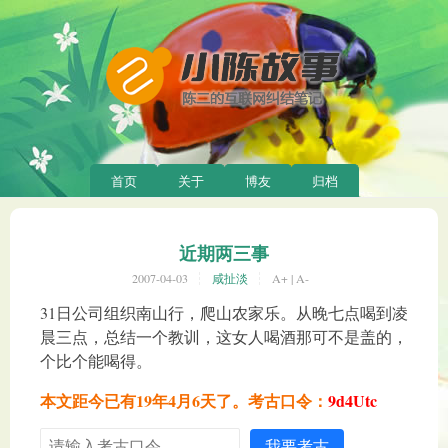
首页
关于
博友
归档
近期两三事
2007-04-03
咸扯淡
A+
|
A-
31日公司组织南山行，爬山农家乐。从晚七点喝到凌
晨三点，总结一个教训，这女人喝酒那可不是盖的，
个比个能喝得。
本文距今已有19年4月6天了。考古口令：
9d4Utc
我要考古