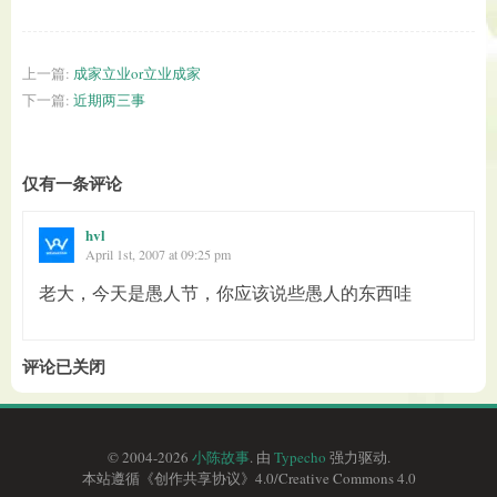
上一篇:
成家立业or立业成家
下一篇:
近期两三事
仅有一条评论
hvl
April 1st, 2007 at 09:25 pm
老大，今天是愚人节，你应该说些愚人的东西哇
评论已关闭
© 2004-2026
小陈故事
. 由
Typecho
强力驱动.
本站遵循《
创作共享协议
》4.0/
Creative Commons 4.0