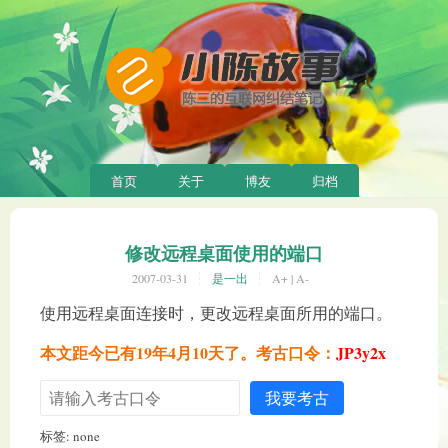
首页
关于
博友
归档
修改远程桌面使用的端口
2007-03-31
是一出
A+
|
A-
使用远程桌面连接时，更改远程桌面所用的端口。
本文距今已有19年4月10天了。考古口令：
JP3y2x
我要考古
标签: none