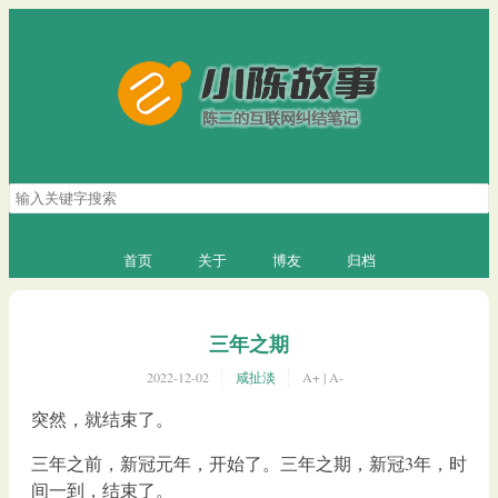
搜
索
关
键
首页
关于
博友
归档
字
三年之期
2022-12-02
咸扯淡
A+
|
A-
突然，就结束了。
三年之前，新冠元年，开始了。三年之期，新冠3年，时
间一到，结束了。