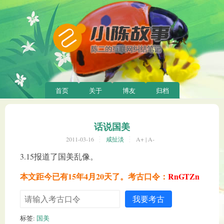
首页
关于
博友
归档
话说国美
2011-03-16
咸扯淡
A+
|
A-
3.15报道了国美乱像。
本文距今已有15年4月20天了。考古口令：
RnGTZn
我要考古
标签:
国美