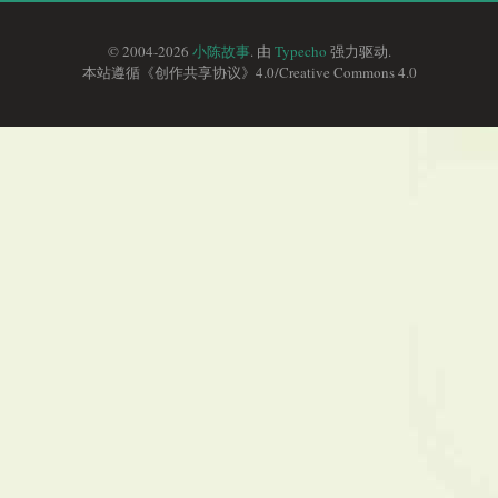
© 2004-2026
小陈故事
. 由
Typecho
强力驱动.
本站遵循《
创作共享协议
》4.0/
Creative Commons 4.0