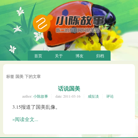
首页
关于
博友
归档
标签 国美 下的文章
话说国美
author:
小陈故事
date:
2011-03-16
咸扯淡
评论
3.15报道了国美乱像。
»阅读全文...