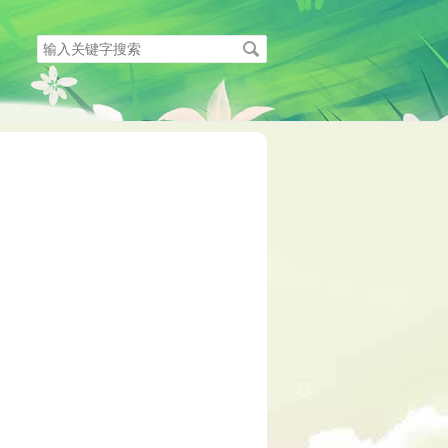
搜
索
关
键
字
。