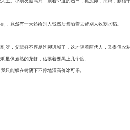
主。小朋友挺高兴，顶着37度的烈日，抓泥鳅，挖藕，割稻子
，竟然有一天还给别人钱然后暴晒着去帮别人收割水稻。
呀，父辈好不容易洗脚进城了，这才隔着两代人，又提倡农
明显像煮熟的龙虾，估摸着要黑上几个度。
我只能躲在树阴下不停地灌高价冰可乐。