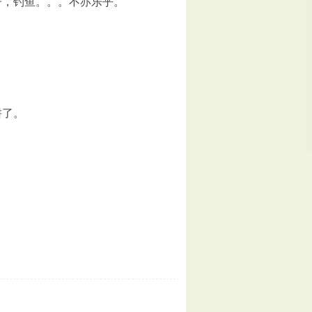
，钓鱼。。。不亦乐乎。
耕了。