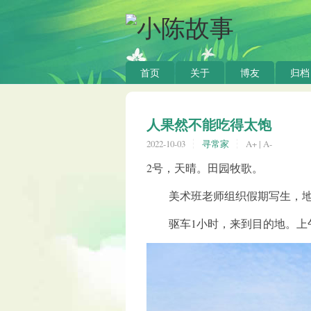
首页
关于
博友
归档
人果然不能吃得太饱
2022-10-03
寻常家
A+
|
A-
2号，天晴。田园牧歌。
美术班老师组织假期写生，地点
驱车1小时，来到目的地。上