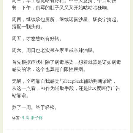
周三，早上感觉略有好转。中午大意搞了个自助快
餐，下午，倒霉的肚子又又又开始咕咕咕狂响。
周四，继续承包厕所，继续诺氟沙星、肠炎宁搞起。
搭配一颗头孢。
周五，才悠悠略有好转。
周六、周日也老实呆在家里戒辛辣油腻。
首先根据症状排除了病毒感染，想着就算是诺如病毒
感染的话，这个也算是自限性疾病。
无解，全程靠自我感觉与DeepSeek辅助判断诊断，
从这一点看，AI作为辅助手段，还是比X度医疗广告
站靠谱。
熬了一周。终于轻松。
标签:
生病
,
肚子疼