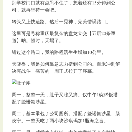
到学校门口就有点忍不住了，想着还有15分钟到公
司，就再坚持一会吧。
转头又上快速路。然后一晃神，完美错误路口。
这里可是号称重庆最复杂的盘龙立交【五层20条匝
道】呐。顿时，天塌了。
错过这个路口，我的路程活生生增加10公里。
天晓得，我是如何靠意志力挺到公司的。百米冲剌解
决完战斗，痛苦的一周正式拉开了序幕。
周一，整整一天，肚子又涨又痛。仅中午1碗稀饭搭
配了些诺氟沙星。
周二，基本承包了公司厕所。搭配了些诺氟沙星、肠
炎宁。一整天吃了两小块沙琪玛加1瓶海之言。