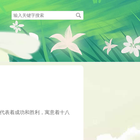
搜
索
关
键
字
代表着成功和胜利，寓意着十八