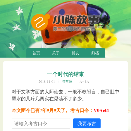
首页
关于
博友
归档
一个时代的结束
2018-11-01
寻常家
A+
|
A-
对于文学方面的大师仙去，一般不敢附言，自己肚中
墨水的几斤几两实在晃荡不了多少。
本文距今已有7年9月9天了。考古口令：
V0Aet4
我要考古