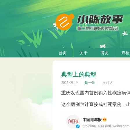
首页
关于
博友
归档
典型上的典型
2022-09-19
是一出
A+
|
A-
重庆发现国内首例输入性猴痘病例。
这个病例估计直接成社死案例，出