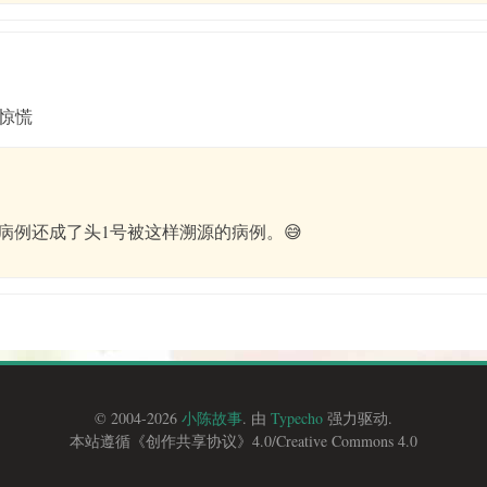
惊慌
病例还成了头1号被这样溯源的病例。😅
© 2004-2026
小陈故事
. 由
Typecho
强力驱动.
本站遵循《
创作共享协议
》4.0/
Creative Commons 4.0