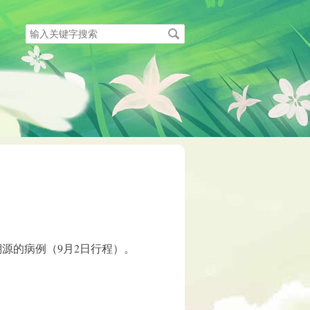
搜
索
关
键
字
源的病例（9月2日行程）。