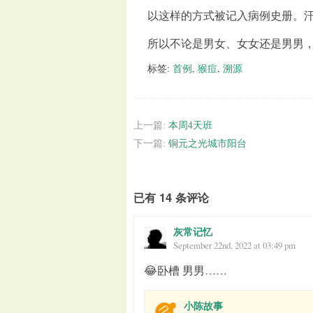
以这样的方式被记入病例史册。
所以不论是男女、女女还是男男
标签:
首例
,
猴痘
,
溯源
上一篇:
本周4天班
下一篇:
铜元之光城市阳台
已有 14 条评论
灰常记忆
September 22nd, 2022 at 03:49 pm
😂卧槽 男男……
小陈故事