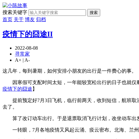
搜索关键字
搜索
首页
关于
博友
归档
疫情下的囧途II
2022-08-08
寻常家
A+
|
A-
这几年，每到暑期，如何安排小朋友的出行是一件费心的事。
因寒假可支配时间太短，一年能较宽松出行的日子也就仅剩
疫情下的囧途
】
提前预定好7月3日飞机，临行前两天，收到短信，航班取消。
去了。
算了改订动车出行。于是退票取消飞行计划，改坐动车出
一转眼，7月各地疫情又风起云涌、疫云密布。北海、兰州