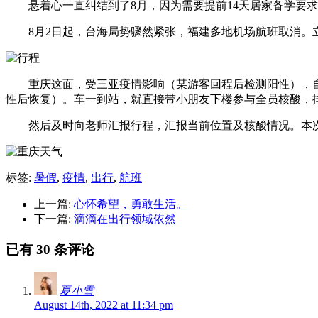
悬着心一直纠结到了8月，因为需要提前14天居家备学要求
8月2日起，台海局势骤然紧张，福建多地机场航班取消。立
重庆这面，受三亚疫情影响（某游客回程后检测阳性），自3
性后恢复）。车一到站，就直接带小朋友下楼参与全员核酸，
然后及时向老师汇报行程，汇报当前位置及核酸情况。本次
标签:
暑假
,
疫情
,
出行
,
航班
上一篇:
心怀希望，勇敢生活。
下一篇:
滴滴在出行领域依然
已有 30 条评论
夏小雪
August 14th, 2022 at 11:34 pm