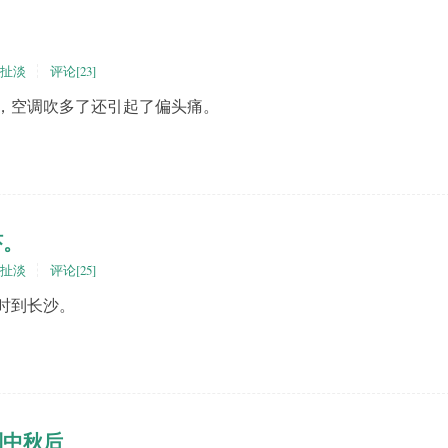
扯淡
评论[23]
，空调吹多了还引起了偏头痛。
虾。
扯淡
评论[25]
时到长沙。
到中秋后