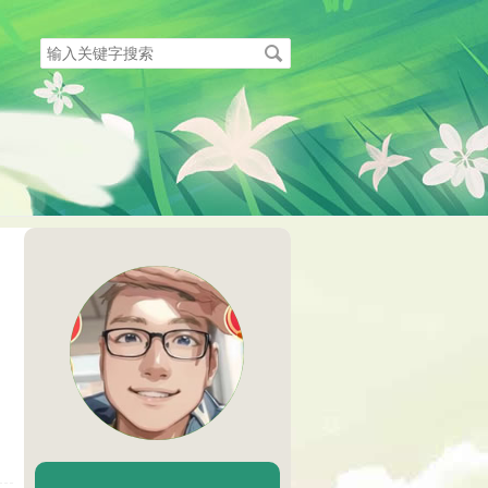
搜
索
关
键
字
陈二Chenèr