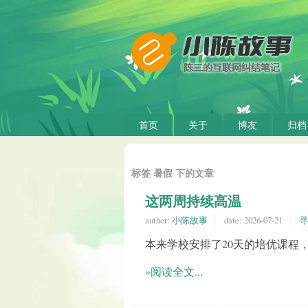
首页
关于
博友
归档
标签 暑假 下的文章
这两周持续高温
author:
小陈故事
date:
2026-07-21
寻
本来学校安排了20天的培优课程
»阅读全文...