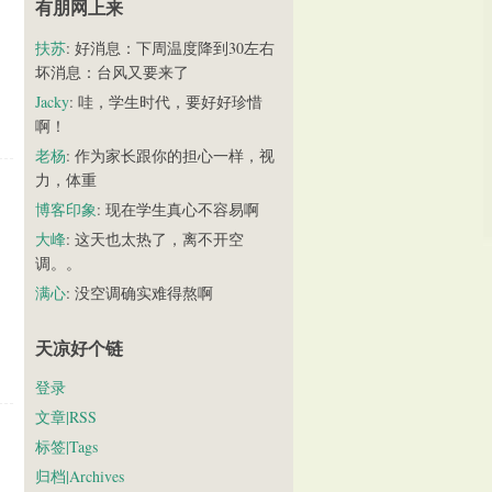
有朋网上来
扶苏
: 好消息：下周温度降到30左右
坏消息：台风又要来了
Jacky
: 哇，学生时代，要好好珍惜
啊！
老杨
: 作为家长跟你的担心一样，视
力，体重
博客印象
: 现在学生真心不容易啊
大峰
: 这天也太热了，离不开空
调。。
满心
: 没空调确实难得熬啊
天凉好个链
登录
文章|RSS
标签|Tags
归档|Archives