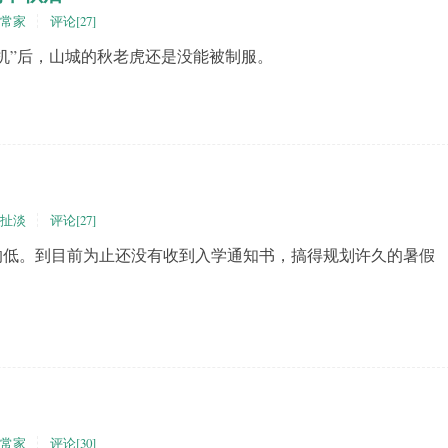
常家
评论[27]
机”后，山城的秋老虎还是没能被制服。
扯淡
评论[27]
的低。到目前为止还没有收到入学通知书，搞得规划许久的暑假
常家
评论[30]