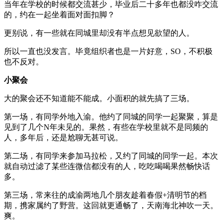
当年在学校的时候都交流甚少，毕业后二十多年也都没咋交流
的，约在一起坐着面对面扣脚？
更别说，有一些就在同城里却没有半点想见欲望的人。
所以一直也没发言。毕竟组织者也是一片好意，SO，不积极
也不反对。
小聚会
大的聚会还不知道能不能成。小面积的就先搞了三场。
第一场，有同学外地入渝。他约了同城的同学一起聚聚，算是
见到了几个N年未见的。果然，有些在学校里就不是同频的
人，多年后，还是尬聊无甚可说。
第二场，有同学来参加马拉松，又约了同城的同学一起。本次
就自动过滤了某些连微信都没有的人，吃吃喝喝果然畅快话
多。
第三场，常来往的成渝两地几个朋友趁着春假+清明节的档
期，携家属约了野营。这回就更通畅了，天南海北神吹一天。
爽。