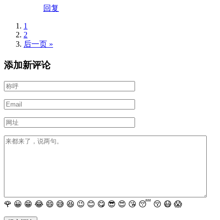
回复
1
2
后一页 »
添加新评论
🌹
😀
😁
😂
😄
😅
😆
😉
😊
😋
😎
😍
😘
😴
😚
😷
😱