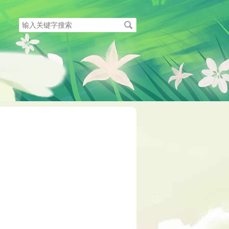
搜
索
关
键
字