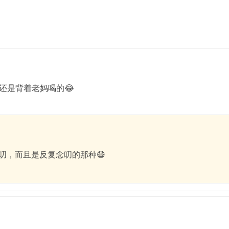
还是背着老妈喝的😂
叨，而且是反复念叨的那种😷