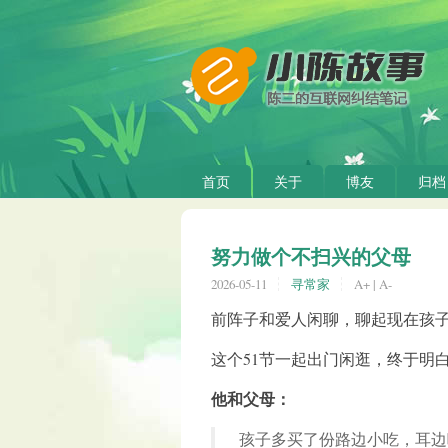
首页
关于
博友
归档
努力做个不扫兴的父母
2026-05-11
寻常家
A+
|
A-
前阵子和爱人闲聊，聊起现在孩
这个51节一起出门闲逛，终于明
他和父母：
孩子多买了份路边小吃，耳边